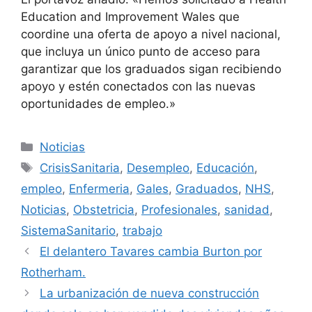
Education and Improvement Wales que
coordine una oferta de apoyo a nivel nacional,
que incluya un único punto de acceso para
garantizar que los graduados sigan recibiendo
apoyo y estén conectados con las nuevas
oportunidades de empleo.»
Categorías
Noticias
Etiquetas
CrisisSanitaria
,
Desempleo
,
Educación
,
empleo
,
Enfermeria
,
Gales
,
Graduados
,
NHS
,
Noticias
,
Obstetricia
,
Profesionales
,
sanidad
,
SistemaSanitario
,
trabajo
El delantero Tavares cambia Burton por
Rotherham.
La urbanización de nueva construcción