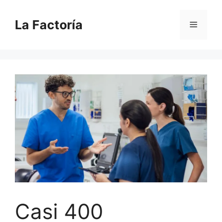
Saltar
al
La Factoría
Menú
contenido
Casi 400