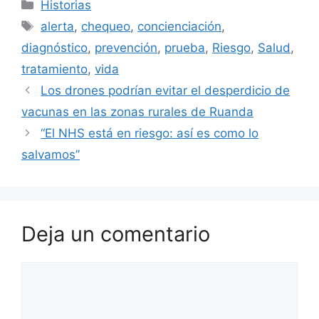
Categorías
Historias
Etiquetas
alerta
,
chequeo
,
concienciación
,
diagnóstico
,
prevención
,
prueba
,
Riesgo
,
Salud
,
tratamiento
,
vida
Los drones podrían evitar el desperdicio de
vacunas en las zonas rurales de Ruanda
“El NHS está en riesgo: así es como lo
salvamos”
Deja un comentario
Comentario