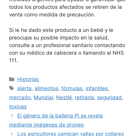
todos los productos afectados se retiren de la
venta como medida de precaución.
Si le ha dado este producto a un bebé y le
preocupa su posible impacto en la salud,
consulte a un profesional sanitario contactando
con su médico de cabecera o llamando al NHS
111.
Categorías
Historias
Etiquetas
alerta
,
alimentos
,
fórmulas
,
infantiles
,
mercado
,
Mundial
,
Nestlé
,
retirada
,
seguridad
,
toxinas
El género de la ballena Pi se revela
mediante imágenes de drones
Los agricultores cambian vallas por collares