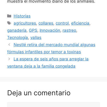
muestra el movimiento diario de los animales.
Categorías
Historias
Etiquetas
agricultores
,
collares
,
control
,
eficiencia
,
ganadería
,
GPS
,
Innovación
,
rastreo
,
Tecnología
,
vallas
Nestlé retira del mercado mundial algunas
fórmulas infantiles por temor a toxinas
La espera de seis años para arreglar la
ventana deja a la familia congelada
Deja un comentario
Comentario