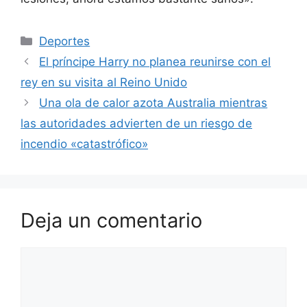
Categorías
Deportes
El príncipe Harry no planea reunirse con el
rey en su visita al Reino Unido
Una ola de calor azota Australia mientras
las autoridades advierten de un riesgo de
incendio «catastrófico»
Deja un comentario
Comentario