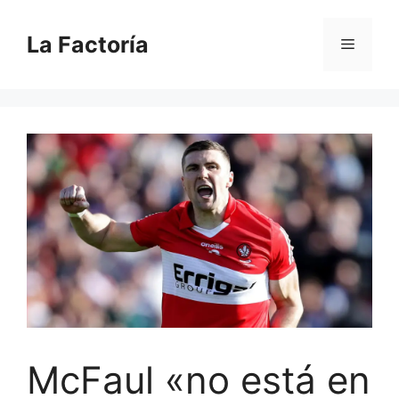
Saltar
al
La Factoría
Menú
contenido
McFaul «no está en