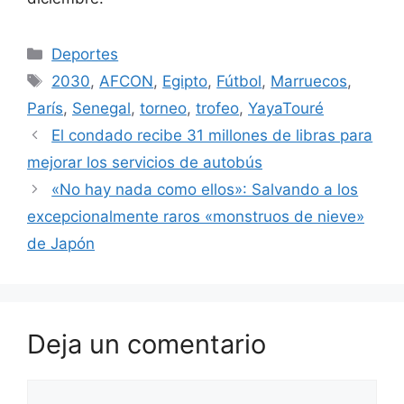
Categorías
Deportes
Etiquetas
2030
,
AFCON
,
Egipto
,
Fútbol
,
Marruecos
,
París
,
Senegal
,
torneo
,
trofeo
,
YayaTouré
El condado recibe 31 millones de libras para
mejorar los servicios de autobús
«No hay nada como ellos»: Salvando a los
excepcionalmente raros «monstruos de nieve»
de Japón
Deja un comentario
Comentario