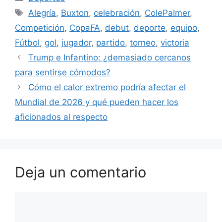
Etiquetas
Alegría
,
Buxton
,
celebración
,
ColePalmer
,
Competición
,
CopaFA
,
debut
,
deporte
,
equipo
,
Fútbol
,
gol
,
jugador
,
partido
,
torneo
,
victoria
Trump e Infantino: ¿demasiado cercanos
para sentirse cómodos?
Cómo el calor extremo podría afectar el
Mundial de 2026 y qué pueden hacer los
aficionados al respecto
Deja un comentario
Comentario