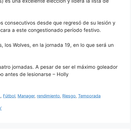
es una excelente elección y lidera la lista de
dos consecutivos desde que regresó de su lesión y
 cara a este congestionado período festivo.
 los Wolves, en la jornada 19, en lo que será un
uatro jornadas. A pesar de ser el máximo goleador
o antes de lesionarse – Holly
L
,
Fútbol
,
Manager
,
rendimiento
,
Riesgo
,
Temporada
’