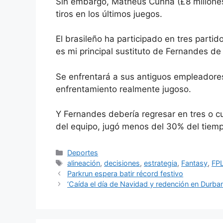
Sin embargo, Matheus Cunha (£8 millones) 
tiros en los últimos juegos.
El brasileño ha participado en tres parti
es mi principal sustituto de Fernandes de
Se enfrentará a sus antiguos empleadores,
enfrentamiento realmente jugoso.
Y Fernandes debería regresar en tres o c
del equipo, jugó menos del 30% del tiemp
Categorías
Deportes
Etiquetas
alineación
,
decisiones
,
estrategia
,
Fantasy
,
FP
Parkrun espera batir récord festivo
‘Caída el día de Navidad y redención en Durban