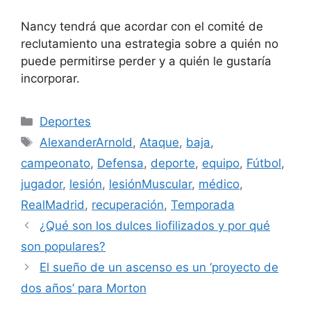
Nancy tendrá que acordar con el comité de
reclutamiento una estrategia sobre a quién no
puede permitirse perder y a quién le gustaría
incorporar.
Categorías
Deportes
Etiquetas
AlexanderArnold
,
Ataque
,
baja
,
campeonato
,
Defensa
,
deporte
,
equipo
,
Fútbol
,
jugador
,
lesión
,
lesiónMuscular
,
médico
,
RealMadrid
,
recuperación
,
Temporada
¿Qué son los dulces liofilizados y por qué
son populares?
El sueño de un ascenso es un ‘proyecto de
dos años’ para Morton